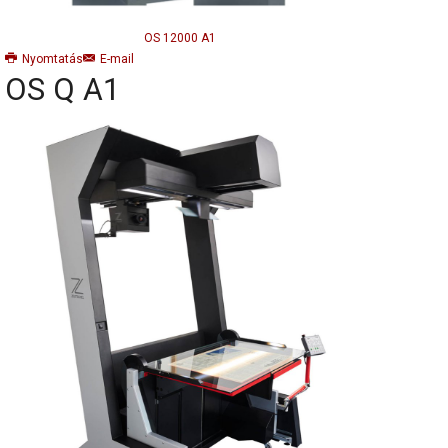
OS 12000 A1
Nyomtatás
E-mail
OS Q A1