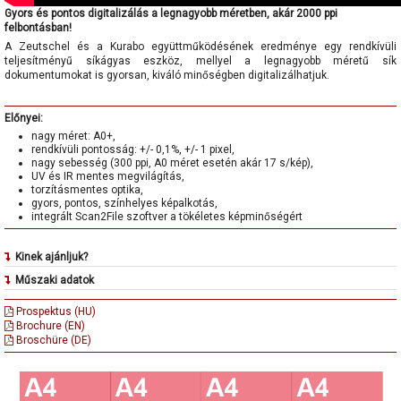
Gyors és pontos digitalizálás a legnagyobb méretben, akár 2000 ppi
felbontásban!
A Zeutschel és a Kurabo együttműködésének eredménye egy rendkívüli
teljesítményű síkágyas eszköz, mellyel a legnagyobb méretű sík
dokumentumokat is gyorsan, kiváló minőségben digitalizálhatjuk.
Előnyei:
nagy méret: A0+,
rendkívüli pontosság: +/- 0,1%, +/- 1 pixel,
nagy sebesség (300 ppi, A0 méret esetén akár 17 s/kép),
UV és IR mentes megvilágítás,
torzításmentes optika,
gyors, pontos, színhelyes képalkotás,
integrált Scan2File szoftver a tökéletes képminőségért
Kinek ajánljuk?
Az FB 0 (A0) síkágyas szkenner a Zeutschel és Kurabo kínálatának
Műszaki adatok
legnagyobb méretű, professzionális síkágyas szkennere, ezért különösen
maximális szkennelhető terület: 1270 x 920 mm (A0+)
ajánljuk.
Prospektus (HU)
szkennelési módok: színes (24/36 bit), szürkeárnyalatos (12/8 bit),
könyvtárak,
Brochure (EN)
fekete-fehér (1 bit)
levéltárak,
Broschüre (DE)
szkennelési sebesség: cca 17 sec (300 ppi, A0, high-speed mode)
múzeumok,
felbontás: folyamatosan állítható 50-2000 ppi között
vállalatok
szkennelési pontosság: +/- 0,1%, +/- 1 pixel
mérnöki irodák
kiváló minőségű optikai rendszer, RBG 3 soros CCD érzékelő, optikai
felbontása 1000 ppi/DIN A0