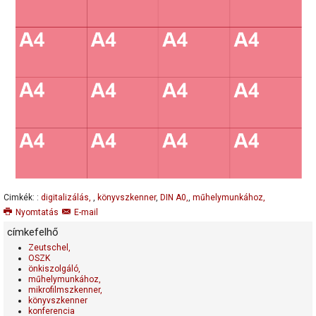
megvilágítás: UV, IR mentes, kettős LED-fénysáv kétirányú
beolvasáshoz
működtető szoftver: Scan2File
méretek: 1880 mm x 1240 mm x 810 mm
Cimkék: :
digitalizálás,
,
könyvszkenner
,
DIN A0,
,
műhelymunkához,
Nyomtatás
E-mail
címkefelhő
Zeutschel,
OSZK
önkiszolgáló,
műhelymunkához,
mikrofilmszkenner,
könyvszkenner
konferencia