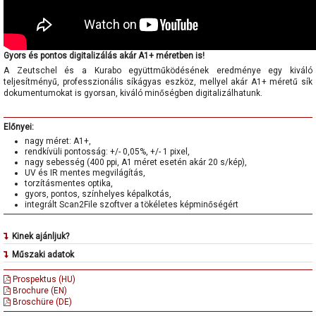
Gyors és pontos digitalizálás akár A1+ méretben is!
A Zeutschel és a Kurabo együttműködésének eredménye egy kiváló
teljesítményű, professzionális síkágyas eszköz, mellyel akár A1+ méretű sík
dokumentumokat is gyorsan, kiváló minőségben digitalizálhatunk.
Előnyei:
nagy méret: A1+,
rendkívüli pontosság: +/- 0,05%, +/- 1 pixel,
nagy sebesség (400 ppi, A1 méret esetén akár 20 s/kép),
UV és IR mentes megvilágítás,
torzításmentes optika,
gyors, pontos, színhelyes képalkotás,
integrált Scan2File szoftver a tökéletes képminőségért
Kinek ajánljuk?
Az FB 1 (A1) síkágyas szkenner a Zeutschel és Kurabo kínálatának
Műszaki adatok
nagyméretű, professzionális síkágyas szkennere, ezért különösen ajánljuk.
maximális szkennelhető terület: 609,6 x 914,4 mm (A1+)
könyvtárak,
Prospektus (HU)
szkennelési módok: színes (24 bit), szürkeárnyalatos (16/8 bit), fekete-
levéltárak,
Brochure (EN)
fehér (1 bit)
múzeumok,
Broschüre (DE)
szkennelési sebesség: cca 20 sec (400 ppi, A1, standard speed mode)
vállalatok
felbontás: folyamatosan állítható 50-1600 ppi között