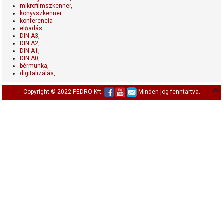
mikrofilmszkenner,
könyvszkenner
konferencia
előadás
DIN A3,
DIN A2,
DIN A1,
DIN A0,
bérmunka,
digitalizálás,
Copyright © 2022 PEDRO Kft.
Minden jog fenntartva.