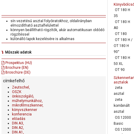
Könyvbölcs
OT 180 H
35
sín vezetésű asztal folyóiratokhoz, oldalirányban
OT 180 H
elmozdítható asztalfelülettel
A0
könnyen beállítható rögzítők, akár automatikusan oldódó
OT 180
rögzítéssel
különálló lapok kezelésére is alkalmas
OT 180 H /
OT 180 H
90°
Műszaki adatok
OT 180 H
Max. nyitott könyv mérete: 906 × 640 mm (kérésre:
Prospektus (HU)
50 XL
1,000 × 700 mm)
Brochure (EN)
Munakvégzés magassága: 800 mm
OT 90
Broschüre (DE)
Méretek: (sz×mé×ma) 1,180×723×697 mm
Szkennertar
címkefelhő
asztalok
Zeutschel,
zeta
OSZK
asztal
önkiszolgáló,
zeta
műhelymunkához,
mikrofilmszkenner,
kombinált
könyvszkenner
asztal
konferencia
OS 12000
előadás
DIN A3,
Basic
DIN A2,
OS 12000
DIN A1,