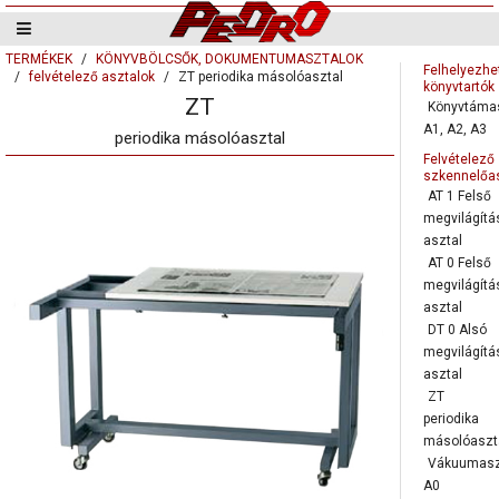
TERMÉKEK
KÖNYVBÖLCSŐK, DOKUMENTUMASZTALOK
Felhelyezhe
felvételező asztalok
ZT periodika másolóasztal
könyvtartók
ZT
Könyvtáma
A1, A2, A3
periodika másolóasztal
Felvételező
szkennelőa
AT 1 Felső
megvilágítá
asztal
AT 0 Felső
megvilágítá
asztal
DT 0 Alsó
megvilágítá
asztal
ZT
periodika
másolóaszt
Vákuumasz
A0