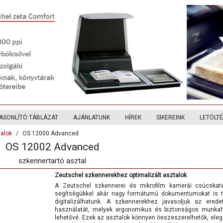
ASONLÍTÓ TÁBLÁZAT
AJÁNLATUNK
HÍREK
SIKEREINK
LETÖLT
alok
OS 12000 Advanced
OS 12002 Advanced
szkennertartó asztal
Zeutschel szkennerekhez optimalizált asztalok
A Zeutschel szkennerei és mikrofilm kamerái csúcskat
segítségükkel akár nagy formátumú dokumentumokat is 
digitalizálhatunk. A szkennerekhez javasoljuk az erede
használatát, melyek ergonomikus és biztonságos munkahel
lehetővé. Ezek az asztalok könnyen összeszerelhetők, elege