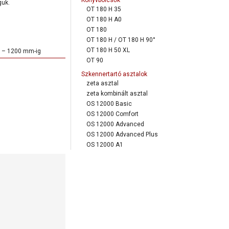
Könyvbölcsők
guk.
OT 180 H 35
OT 180 H A0
OT 180
OT 180 H / OT 180 H 90°
OT 180 H 50 XL
0 – 1200 mm-ig
OT 90
Szkennertartó asztalok
zeta asztal
zeta kombinált asztal
OS 12000 Basic
OS 12000 Comfort
OS 12000 Advanced
OS 12000 Advanced Plus
OS 12000 A1