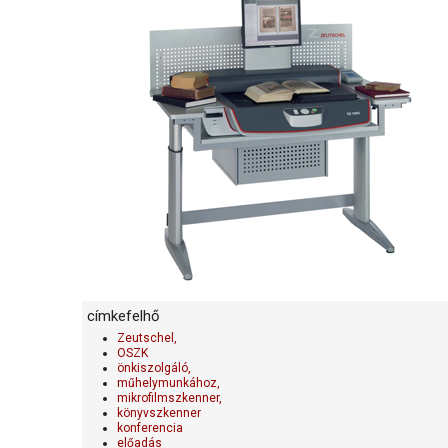
címkefelhő
Zeutschel,
OSZK
önkiszolgáló,
műhelymunkához,
mikrofilmszkenner,
könyvszkenner
konferencia
előadás