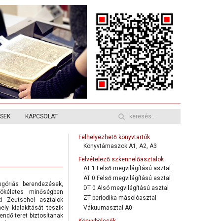
ÉSEK
KAPCSOLAT
Felhelyezhető könyvtartók
Könyvtámaszok A1, A2, A3
Felvételező szkennelőasztalok
AT 1 Felső megvilágítású asztal
AT 0 Felső megvilágítású asztal
egóriás berendezések,
DT 0 Alsó megvilágítású asztal
tökéletes minőségben
ZT periodika másolóasztal
ti Zeutschel asztalok
y kialakítását teszik
Vákuumasztal A0
ndő teret biztosítanak