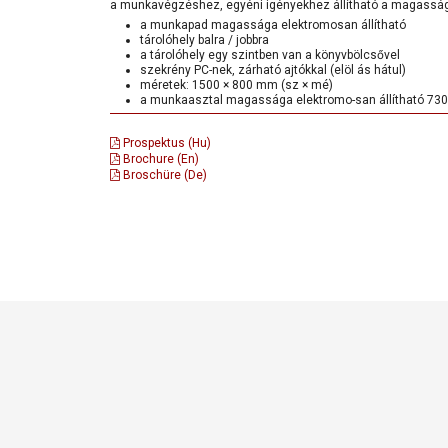
a munkavégzéshez, egyéni igényekhez állítható a magassá
a munkapad magassága elektromosan állítható
tárolóhely balra / jobbra
a tárolóhely egy szintben van a könyvbölcsővel
szekrény PC-nek, zárható ajtókkal (elöl ás hátul)
méretek: 1500 × 800 mm (sz × mé)
a munkaasztal magassága elektromo-san állítható 73
Prospektus (Hu)
Brochure (En)
Broschüre (De)