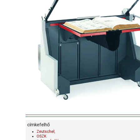
címkefelhő
Zeutschel,
OSZK