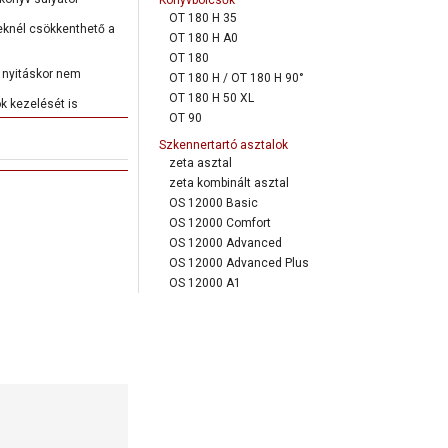
Könyvbölcsők
OT 180 H 35
eknél csökkenthető a
OT 180 H A0
OT 180
 nyitáskor nem
OT 180 H / OT 180 H 90°
OT 180 H 50 XL
k kezelését is
OT 90
Szkennertartó asztalok
zeta asztal
zeta kombinált asztal
OS 12000 Basic
OS 12000 Comfort
b feszültségek igény
OS 12000 Advanced
OS 12000 Advanced Plus
OS 12000 A1