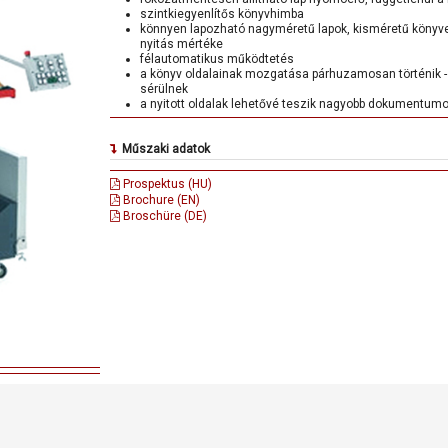
szintkiegyenlítős könyvhimba
könnyen lapozható nagyméretű lapok, kisméretű könyv
nyitás mértéke
félautomatikus működtetés
a könyv oldalainak mozgatása párhuzamosan történik -
sérülnek
a nyitott oldalak lehetővé teszik nagyobb dokumentumo
Műszaki adatok
Max. nyitott könyv mérete: 1,025×610mm
Prospektus (HU)
Könyv max. tömege: 40 kg
Brochure (EN)
Max. könyv vastagság: 500 mm
Broschüre (DE)
Munakvégzés magassága: 800 mm
Elektromos csatlakozás: 230 V, 50/60Hz, 500 W, egyé
szerint
Méretek: 1,180×780×800 mm (sz×mé×ma)