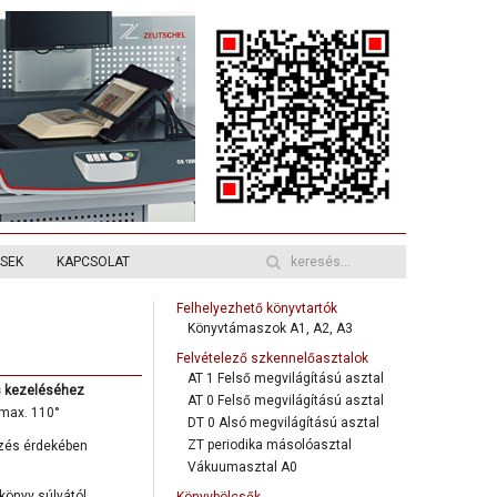
ÉSEK
KAPCSOLAT
Felhelyezhető könyvtartók
Könyvtámaszok A1, A2, A3
Felvételező szkennelőasztalok
AT 1 Felső megvilágítású asztal
s kezeléséhez
AT 0 Felső megvilágítású asztal
 max. 110°
DT 0 Alsó megvilágítású asztal
ZT periodika másolóasztal
gzés érdekében
Vákuumasztal A0
könyv súlyától