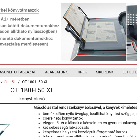
ASONLÍTÓ TÁBLÁZAT
AJÁNLATUNK
HÍREK
SIKEREINK
LETÖLT
yvbölcsők
OT 180 H 50 XL
OT 180H 50 XL
könyvbölcső
Másoló asztal rendszerkönyv bölcsővel, a könyvek kímélete
önműködően nyíló üveglap, beállítható nyitási szöggel,
cserélhető könyv tartók
elegendő tér a lábnak a kényelmes és gyors munkavé
két sebességű lábkapcsoló
kényelmes helyzetű kezelőpult (forgatható karon)
fokozatmentesen állítható lap nyomóerő, függetlenül a 